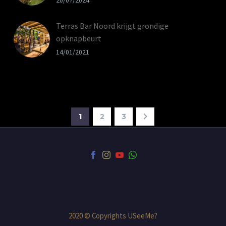
20/07/2024
Terras Bar Noord krijgt grondige
opknapbeurt
14/01/2021
1
2
3
2020 © Copyrights USeeMe?