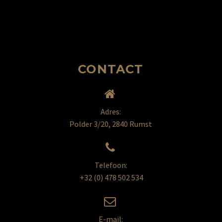
CONTACT


Adres:
Polder 3/20, 2840 Rumst


Telefoon:
+32 (0) 478 502 534


E-mail: