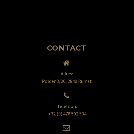
CONTACT


Adres:
Polder 3/20, 2840 Rumst


Telefoon:
+32 (0) 478 502 534

