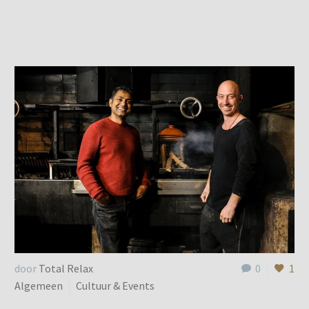
door
Total Relax
0
1
Algemeen
Cultuur & Events