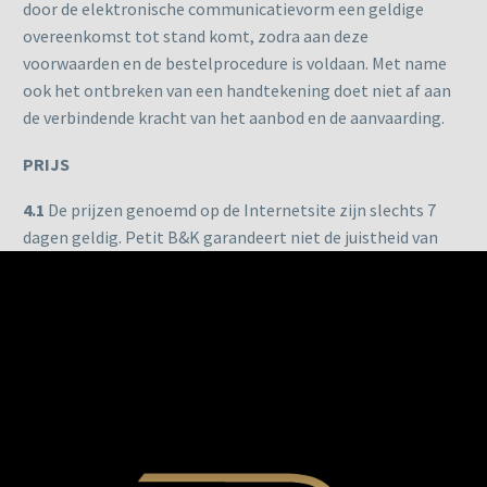
door de elektronische communicatievorm een geldige
overeenkomst tot stand komt, zodra aan deze
voorwaarden en de bestelprocedure is voldaan. Met name
ook het ontbreken van een handtekening doet niet af aan
de verbindende kracht van het aanbod en de aanvaarding.
PRIJS
4.1
De prijzen genoemd op de Internetsite zijn slechts 7
dagen geldig. Petit B&K garandeert niet de juistheid van