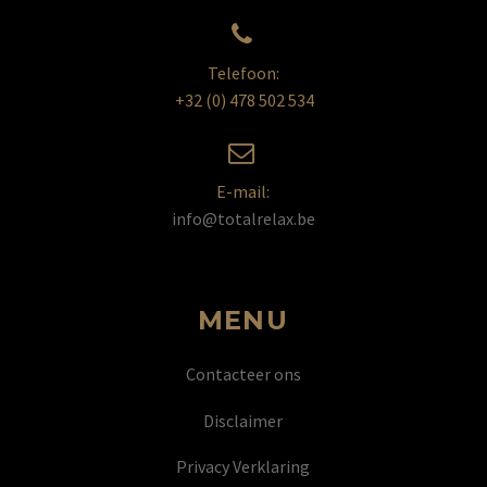


Telefoon:
+32 (0) 478 502 534


E-mail:
info@totalrelax.be
MENU
Contacteer ons
Disclaimer
Privacy Verklaring